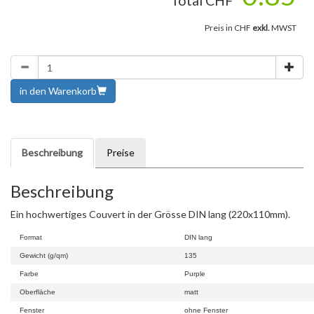
Total CHF
Preis in CHF
exkl.
MWST
in den Warenkorb
Beschreibung
Preise
Beschreibung
Ein hochwertiges Couvert in der Grösse DIN lang (220x110mm).
Format
DIN lang
Gewicht (g/qm)
135
Farbe
Purple
Oberfläche
matt
Fenster
ohne Fenster