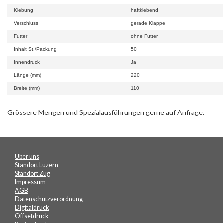
Klebung
haftklebend
Verschluss
gerade Klappe
Futter
ohne Futter
Inhalt St./Packung
50
Innendruck
Ja
Länge (mm)
220
Breite (mm)
110
Grössere Mengen und Spezialausführungen gerne auf Anfrage.
Über uns
Standort Luzern
Standort Zug
Impressum
AGB
Datenschutzverordnung
Digitaldruck
Offsetdruck