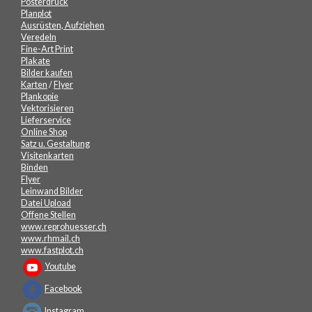
Posterdruck
Planplot
Ausrüsten, Aufziehen
Veredeln
Fine-Art Print
Plakate
Bilder kaufen
Karten
/
Flyer
Plankopie
Vektorisieren
Lieferservice
Online Shop
Satz u. Gestaltung
Visitenkarten
Binden
Flyer
Leinwand Bilder
Datei Upload
Offene Stellen
www.reprohuesser.ch
www.rhmail.ch
www.fastplot.ch
Youtube
Facebook
Instagram