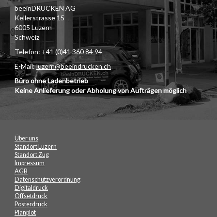
beeinDRUCKEN AG
Kellerstrasse 15
6005 Luzern
Schweiz
Telefon:
+41 (0)41 360 84 94
E-Mail:
luzern@beeindrucken.ch
Büro ohne Ladenbetrieb
Keine Anlieferung oder Abholung von Aufträgen möglich
Über uns
Standort Luzern
Standort Zug
Impressum
AGB
Datenschutzverordnung
Digitaldruck
Offsetdruck
Posterdruck
Planplot