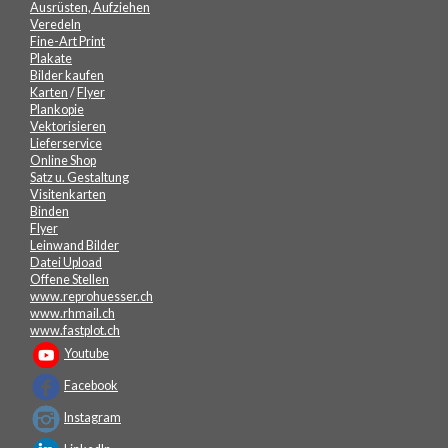
Ausrüsten, Aufziehen
Veredeln
Fine-Art Print
Plakate
Bilder kaufen
Karten
/
Flyer
Plankopie
Vektorisieren
Lieferservice
Online Shop
Satz u. Gestaltung
Visitenkarten
Binden
Flyer
Leinwand Bilder
Datei Upload
Offene Stellen
www.reprohuesser.ch
www.rhmail.ch
www.fastplot.ch
Youtube
Facebook
Instagram