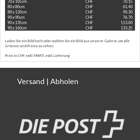
70 x 105cm
CHF
70.15
80 x 80cm
CHF
61.40
80 x 120cm
CHF
90.30
90 x 90cm
CHF
76.70
90 x 135cm
CHF
113.00
90 x 160cm
CHF
133.25
Laden Sie ein Bild hoch oder wählen Sie ein Bild aus unserer Galerie, um alle
Grössen und Preise zu sehen.
Preis in CHF, exkl. MWST, exkl. Lieferung
Versand | Abholen