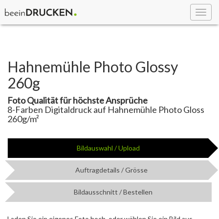
Toggl
navig
Hahnemühle Photo Glossy
260g
Foto Qualität für höchste Ansprüche
8-Farben Digitaldruck auf Hahnemühle Photo Gloss
260g/m²
Bildauswahl / Upload
Auftragdetails / Grösse
Bildausschnitt / Bestellen
Laden Sie ein eigenes Foto hoch, oder wählen Sie ein Bild aus