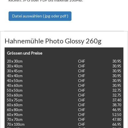
Datei auswählen ( jpg oder pdf )
Hahnemühle Photo Glossy 260g
Grössen und Preise
20 x 30cm
CHF
30.95
30 x 40cm
CHF
30.95
30 x 45cm
CHF
30.95
40 x 40cm
CHF
30.95
40 x 50cm
CHF
30.95
40 x 60cm
CHF
30.95
50 x 50cm
CHF
32.75
50 x 60cm
CHF
32.75
50 x 75cm
CHF
37.40
60 x 60cm
CHF
38.70
60 x 80cm
CHF
46.95
60 x 90cm
CHF
52.50
70 x 70cm
CHF
47.80
70 x 100cm
CHF
66.95