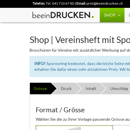
Telefon:
Tel. 041 710 67 80
|
Email:
print@beeindrucken.ch
SHOP
Shop | Vereinsheft mit Sp
Broschüren für Vereine mit zusätzlicher Werbung auf de
INFO!
Sponsoring bedeutet, dass die letzte Seite 
erhalten Sie dafür einen sehr attraktiven Preis. Wir bi
Grösse
Druck
Inhalt
Umschlag
Format / Grösse
Wählen Sie die zu Ihrer Vorlage passende Grösse au