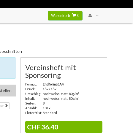
Warenkorb |
0
 beschnitten
Vereinsheft mit
Sponsoring
Format:
Endformat A4
Druck:
s/w / s/w
tellen
Umschlag:
hochweiss, matt, 80g/m²
Inhalt:
hochweiss, matt, 80g/m²
Seiten:
8
ter
Anzahl:
10 Ex.
Lieferfrist:
Standard
CHF 36.40