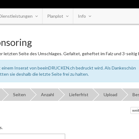
Dienstleistungen
Planplot
Info
onsoring
r letzten Seite des Umschlages. Gefaltet, geheftet im Falz und 3-seitig
mit einem Inserat von beeinDRUCKEN.ch bedruckt wird. Als Dankeschön
tten sie deshalb die letzte Seite frei zu halten.
Seiten
Anzahl
Lieferfrist
Upload
Bes
wei
s.