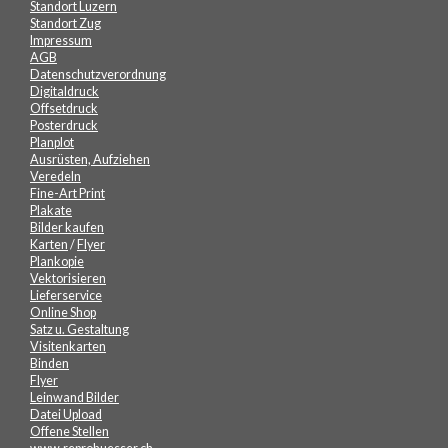
Standort Luzern
Standort Zug
Impressum
AGB
Datenschutzverordnung
Digitaldruck
Offsetdruck
Posterdruck
Planplot
Ausrüsten, Aufziehen
Veredeln
Fine-Art Print
Plakate
Bilder kaufen
Karten
/
Flyer
Plankopie
Vektorisieren
Lieferservice
Online Shop
Satz u. Gestaltung
Visitenkarten
Binden
Flyer
Leinwand Bilder
Datei Upload
Offene Stellen