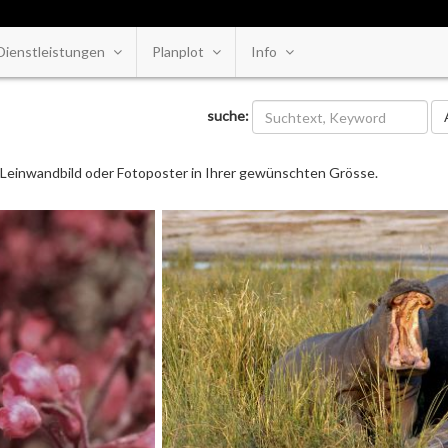
Dienstleistungen
Planplot
Info
Ka
suche:
ls Leinwandbild oder Fotoposter in Ihrer gewünschten Grösse.