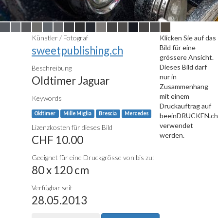
Künstler / Fotograf
Klicken Sie auf das
Bild für eine
sweetpublishing.ch
grössere Ansicht.
Dieses Bild darf
Beschreibung
nur in
Oldtimer Jaguar
Zusammenhang
mit einem
Keywords
Druckauftrag auf
Oldtimer
Mille Miglia
Brescia
Mercedes
beeinDRUCKEN.ch
verwendet
Lizenzkosten für dieses Bild
werden.
CHF 10.00
Geeignet für eine Druckgrösse von bis zu:
80 x 120 cm
Verfügbar seit
28.05.2013