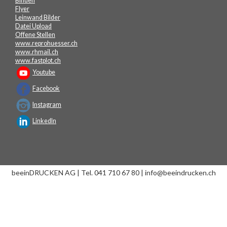
Binden
Flyer
Leinwand Bilder
Datei Upload
Offene Stellen
www.reprohuesser.ch
www.rhmail.ch
www.fastplot.ch
Youtube
Facebook
Instagram
LinkedIn
beeinDRUCKEN AG | Tel. 041 710 67 80 | info@beeindrucken.ch