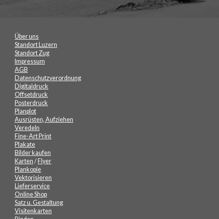
Über uns
Standort Luzern
Standort Zug
Impressum
AGB
Datenschutzverordnung
Digitaldruck
Offsetdruck
Posterdruck
Planplot
Ausrüsten, Aufziehen
Veredeln
Fine-Art Print
Plakate
Bilder kaufen
Karten
/
Flyer
Plankopie
Vektorisieren
Lieferservice
Online Shop
Satz u. Gestaltung
Visitenkarten