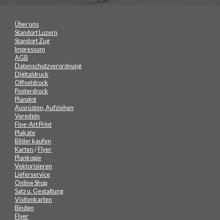
Über uns
Standort Luzern
Standort Zug
Impressum
AGB
Datenschutzverordnung
Digitaldruck
Offsetdruck
Posterdruck
Planplot
Ausrüsten, Aufziehen
Veredeln
Fine-Art Print
Plakate
Bilder kaufen
Karten
/
Flyer
Plankopie
Vektorisieren
Lieferservice
Online Shop
Satz u. Gestaltung
Visitenkarten
Binden
Flyer