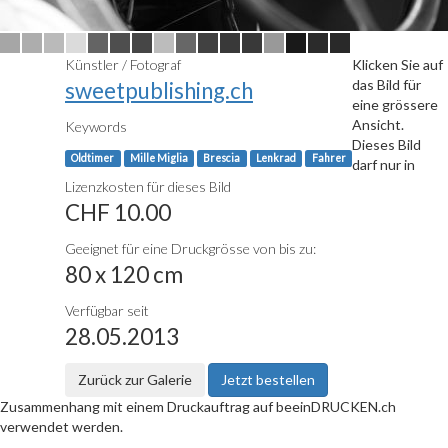
Künstler / Fotograf
Klicken Sie auf
das Bild für
sweetpublishing.ch
eine grössere
Ansicht.
Keywords
Dieses Bild
Oldtimer
Mille Miglia
Brescia
Lenkrad
Fahrer
darf nur in
Lizenzkosten für dieses Bild
CHF 10.00
Geeignet für eine Druckgrösse von bis zu:
80 x 120 cm
Verfügbar seit
28.05.2013
Zurück zur Galerie
Jetzt bestellen
Zusammenhang mit einem Druckauftrag auf beeinDRUCKEN.ch
verwendet werden.