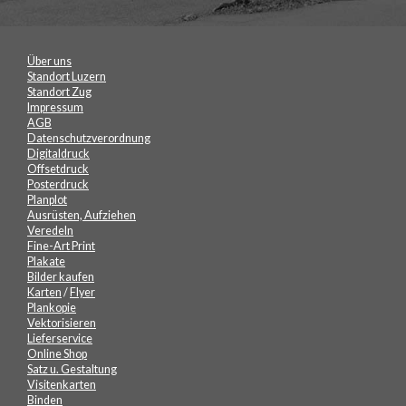
Über uns
Standort Luzern
Standort Zug
Impressum
AGB
Datenschutzverordnung
Digitaldruck
Offsetdruck
Posterdruck
Planplot
Ausrüsten, Aufziehen
Veredeln
Fine-Art Print
Plakate
Bilder kaufen
Karten
/
Flyer
Plankopie
Vektorisieren
Lieferservice
Online Shop
Satz u. Gestaltung
Visitenkarten
Binden