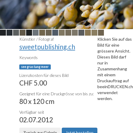
Künstler / Fotograf
Klicken Sie auf das
Bild für eine
sweetpublishing.ch
grössere Ansicht.
Dieses Bild darf
Keywords
nur in
see gras tang meer
Zusammenhang
mit einem
Lizenzkosten für dieses Bild
Druckauftrag auf
CHF 5.00
beeinDRUCKEN.ch
verwendet
Geeignet für eine Druckgrösse von bis zu:
werden.
80 x 120 cm
Verfügbar seit
02.07.2012
Zurück zur Galerie
Jetzt bestellen