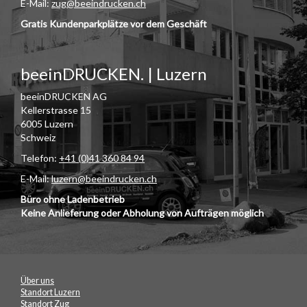
E-Mail:
zug@beeindrucken.ch
Gratis Kundenparkplätze vor dem Geschäft
beeinDRUCKEN. | Luzern
beeinDRUCKEN AG
Kellerstrasse 15
6005 Luzern
Schweiz
Telefon:
+41 (0)41 360 84 94
E-Mail:
luzern@beeindrucken.ch
Büro ohne Ladenbetrieb
Keine Anlieferung oder Abholung von Aufträgen möglich
Über uns
Standort Luzern
Standort Zug