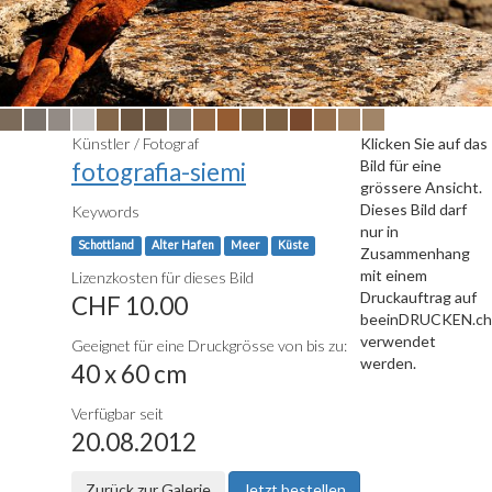
Künstler / Fotograf
Klicken Sie auf das
Bild für eine
fotografia-siemi
grössere Ansicht.
Dieses Bild darf
Keywords
nur in
Schottland
Alter Hafen
Meer
Küste
Zusammenhang
mit einem
Lizenzkosten für dieses Bild
Druckauftrag auf
CHF 10.00
beeinDRUCKEN.ch
verwendet
Geeignet für eine Druckgrösse von bis zu:
werden.
40 x 60 cm
Verfügbar seit
20.08.2012
Zurück zur Galerie
Jetzt bestellen