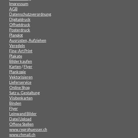
Impressum
AGB
Datenschutzverordnung
Digitaldruck
Offsetdruck
Posterdruck
Planplot
Ausrüsten, Aufziehen
Veredeln
Fine-Art Print
Plakate
Bilder kaufen
Karten
/
Flyer
Plankopie
Vektorisieren
Lieferservice
Online Shop
Satz u. Gestaltung
Visitenkarten
Binden
Flyer
Leinwand Bilder
Datei Upload
Offene Stellen
www.reprohuesser.ch
www.rhmail.ch