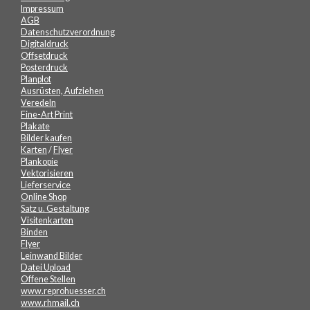
Impressum
AGB
Datenschutzverordnung
Digitaldruck
Offsetdruck
Posterdruck
Planplot
Ausrüsten, Aufziehen
Veredeln
Fine-Art Print
Plakate
Bilder kaufen
Karten
/
Flyer
Plankopie
Vektorisieren
Lieferservice
Online Shop
Satz u. Gestaltung
Visitenkarten
Binden
Flyer
Leinwand Bilder
Datei Upload
Offene Stellen
www.reprohuesser.ch
www.rhmail.ch