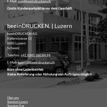
E-Mail:
zug@beeindrucken.ch
Gratis Kundenparkplätze vor dem Geschäft
beeinDRUCKEN. | Luzern
beeinDRUCKEN AG
Kellerstrasse 15
6005 Luzern
Schweiz
Telefon:
+41 (0)41 360 84 94
E-Mail:
luzern@beeindrucken.ch
Büro ohne Ladenbetrieb
Keine Anlieferung oder Abholung von Aufträgen möglich
Über uns
Standort Luzern
Standort Zug