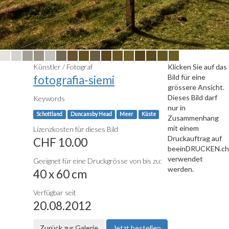
Künstler / Fotograf
Klicken Sie auf das
Bild für eine
fotografia-siemi
grössere Ansicht.
Dieses Bild darf
Keywords
nur in
Schottland
Duncansby Head
Meer
Küste
Zusammenhang
mit einem
Lizenzkosten für dieses Bild
Druckauftrag auf
CHF 10.00
beeinDRUCKEN.ch
verwendet
Geeignet für eine Druckgrösse von bis zu:
werden.
40 x 60 cm
Verfügbar seit
20.08.2012
Zurück zur Galerie
Jetzt bestellen