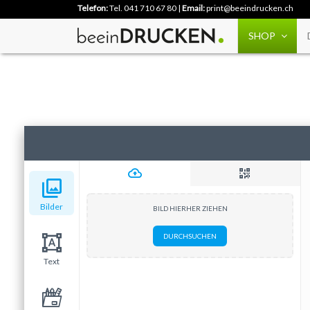
Telefon:
Tel. 041 710 67 80
|
Email:
print@beeindrucken.ch
SHOP
WICHTIG!
FÃ¼r einen Randlosen Druck die Bilder Ã¼ber den Schnittr
Bilder
BILD HIERHER ZIEHEN
DURCHSUCHEN
Text