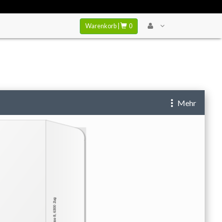
Warenkorb |
0
 zu verhindern..
Mehr