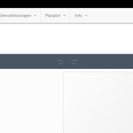
Dienstleistungen
Planplot
Info
and bis an die Rote Linie plazieren um weisse RÃ¤nder be der Produktion