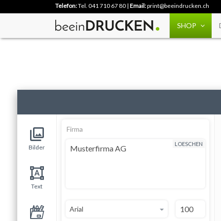
Telefon:
Tel. 041 710 67 80
|
Email:
print@beeindrucken.ch
SHOP
WICHTIG!
FÃ¼r einen Randlosen Druck die Bilder Ã¼ber den Schnittr
Firma
LOESCHEN
Bilder
Text