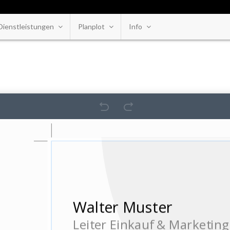
Dienstleistungen
Planplot
Info
and bis an die Rote Linie plazieren um weisse RÃ¤nder be der Produktion