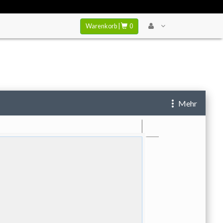
Warenkorb |
0
 zu verhindern..
Mehr