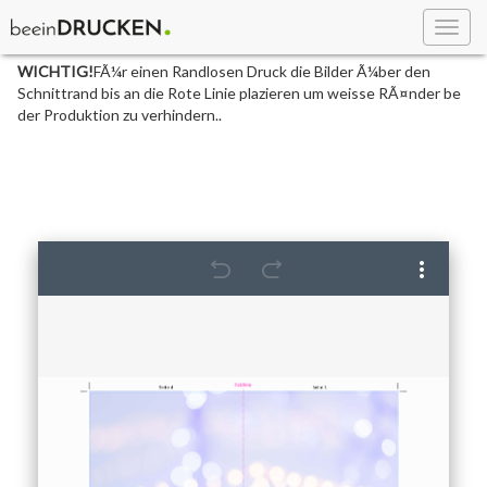
Toggl
navig
WICHTIG!
FÃ¼r einen Randlosen Druck die Bilder Ã¼ber den
Schnittrand bis an die Rote Linie plazieren um weisse RÃ¤nder be
der Produktion zu verhindern..