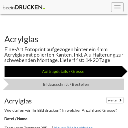
Toggl
navig
Acrylglas
Fine-Art Fotoprint aufgezogen hinter ein 4mm
Acrylglas mit polierten Kanten. Inkl. Alu Halterung zur
schwebenden Montage. Lieferfrist: 14-20 Tage
Auftragdetails / Grösse
Bildausschnitt / Bestellen
Acrylglas
weiter
Wie dürfen wir Ihr Bild drucken? In welcher Anzahl und Grösse?
Datei / Name
Tanzkunst Tanzpaar 28B ... |
Neues Bild hochladen