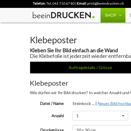
Telefon:
Tel. 041 710 67 80
|
Email:
print@beeindrucken.ch
SHOP
Klebeposter
Kleben Sie Ihr Bild einfach an die Wand
Die Klebefolie ist jederzeit wieder entfern
Auftragdetails / Grösse
Klebeposter
Wie dürfen wir Ihr Bild drucken? In welcher Anzahl und
Datei / Name
Steinbock ... |
Neues Bild hochl
Anzahl
1
Druckgrösse
20 x 30 cm