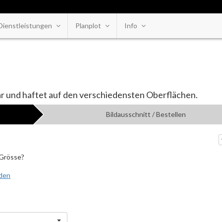
Dienstleistungen
Planplot
Info
bar und haftet auf den verschiedensten Oberflächen.
Bildausschnitt / Bestellen
 Grösse?
aden