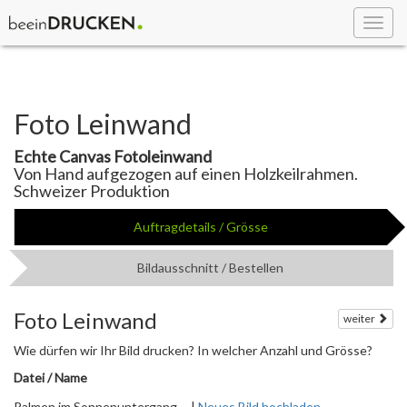
Toggl
navig
Foto Leinwand
Echte Canvas Fotoleinwand
Von Hand aufgezogen auf einen Holzkeilrahmen.
Schweizer Produktion
Auftragdetails / Grösse
Bildausschnitt / Bestellen
Foto Leinwand
weiter
Wie dürfen wir Ihr Bild drucken? In welcher Anzahl und Grösse?
Datei / Name
Palmen im Sonnenuntergang ... |
Neues Bild hochladen