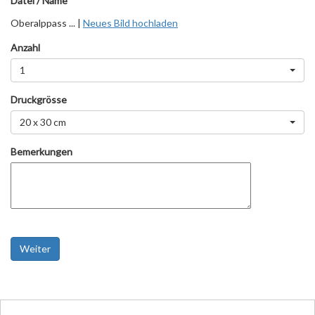
Datei / Name
Oberalppass ... |
Neues Bild hochladen
Anzahl
1
Druckgrösse
20 x 30 cm
Bemerkungen
Weiter