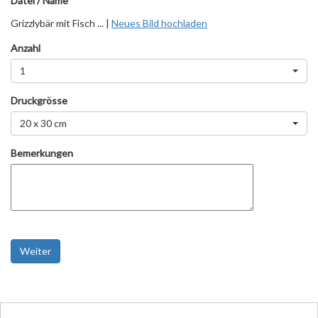
Datei / Name
Grizzlybär mit Fisch ... |
Neues Bild hochladen
Anzahl
1
Druckgrösse
20 x 30 cm
Bemerkungen
Weiter