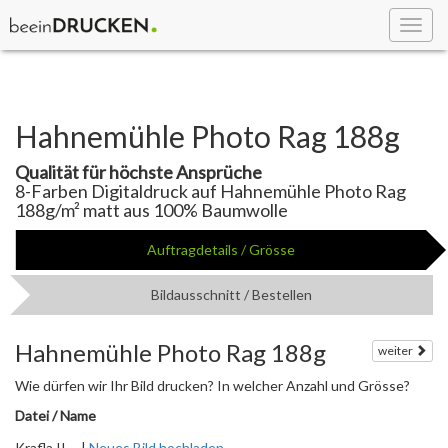
Toggl
navig
Hahnemühle Photo Rag 188g
Qualität für höchste Ansprüche
8-Farben Digitaldruck auf Hahnemühle Photo Rag
188g/m² matt aus 100% Baumwolle
Auftragdetails / Grösse
Bildausschnitt / Bestellen
Hahnemühle Photo Rag 188g
weiter
Wie dürfen wir Ihr Bild drucken? In welcher Anzahl und Grösse?
Datei / Name
Krafla II ... |
Neues Bild hochladen