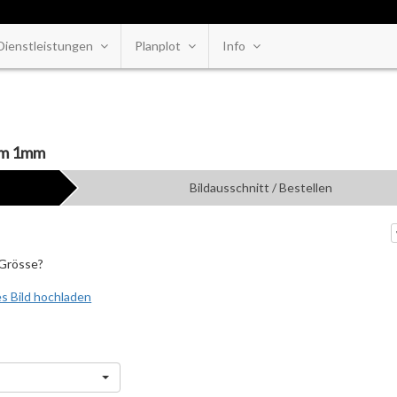
Dienstleistungen
Planplot
Info
ium 1mm
Bildausschnitt / Bestellen
 Grösse?
s Bild hochladen