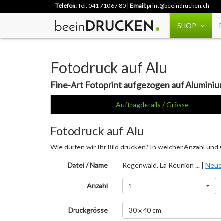
Telefon:
Tel. 041 710 67 80
|
Email:
print@beeindrucken.ch
SHOP
Fotodruck auf Alu
Fine-Art Fotoprint aufgezogen auf Alumin
Auftragdetails / Grösse
Fotodruck auf Alu
Wie dürfen wir Ihr Bild drucken? In welcher Anzahl und
Datei / Name
Regenwald, La Réunion ... |
Neue
Anzahl
1
Druckgrösse
30 x 40 cm