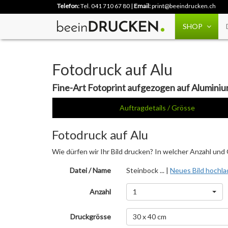
Telefon:
Tel. 041 710 67 80
|
Email:
print@beeindrucken.ch
SHOP
Fotodruck auf Alu
Fine-Art Fotoprint aufgezogen auf Alumin
Auftragdetails / Grösse
Fotodruck auf Alu
Wie dürfen wir Ihr Bild drucken? In welcher Anzahl und
Datei / Name
Steinbock ... |
Neues Bild hochl
Anzahl
1
Druckgrösse
30 x 40 cm