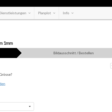
Dienstleistungen
Planplot
Info
ium 1mm
Bildausschnitt / Bestellen
 Grösse?
aden