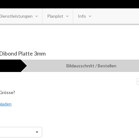
Dienstleistungen
Planplot
Info
-Dibond Platte 3mm
Bildausschnitt / Bestellen
 Grösse?
hladen