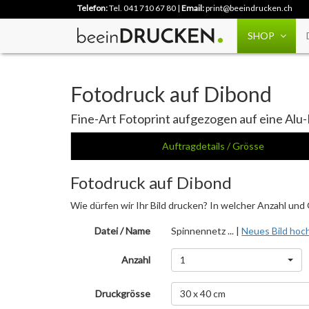
Telefon:
Tel. 041 710 67 80
|
Email:
print@beeindrucken.ch
SHOP
Fotodruck auf Dibond
Fine-Art Fotoprint aufgezogen auf eine Alu
Auftragdetails / Grösse
Fotodruck auf Dibond
Wie dürfen wir Ihr Bild drucken? In welcher Anzahl und
Datei / Name
Spinnennetz ... |
Neues Bild hoc
Anzahl
1
Druckgrösse
30 x 40 cm