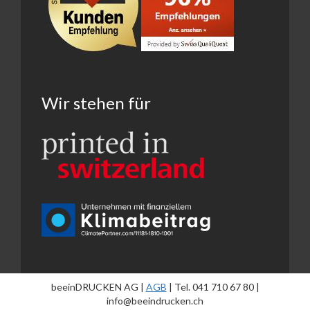
Wir stehen für
beeinDRUCKEN AG |
AGB
| Tel. 041 710 67 80 |
info@beeindrucken.ch