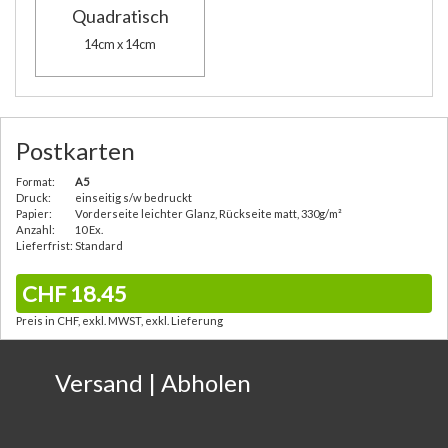
Quadratisch
14cm x 14cm
Postkarten
Format:
A5
Druck:
einseitig s/w bedruckt
Papier:
Vorderseite leichter Glanz, Rückseite matt, 330g/m²
Anzahl:
10 Ex.
Lieferfrist:
Standard
CHF 18.45
Preis in CHF, exkl. MWST, exkl. Lieferung
Versand | Abholen