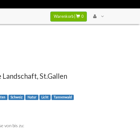
Warenkorb |
0
e Landschaft, St.Gallen
ten
Schweiz
Natur
Licht
Tannenwald
e von bis zu: