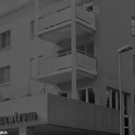
Seit über 30 J
beeinDRUCKEN
Druckpartner a
Fordern Sie u
beeindrucken
lich