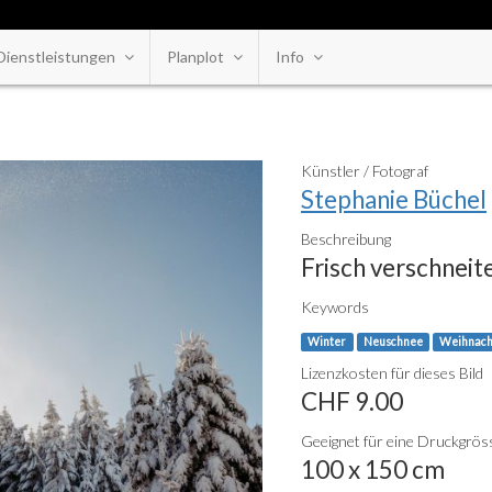
Dienstleistungen
Planplot
Info
Künstler / Fotograf
Stephanie Büchel
Beschreibung
Frisch verschneit
Keywords
Winter
Neuschnee
Weihnach
Lizenzkosten für dieses Bild
CHF 9.00
Geeignet für eine Druckgröss
100 x 150 cm