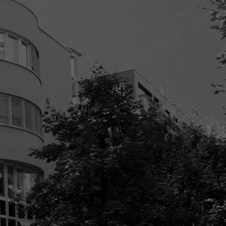
ahren steht die
 AG als zuverlässiger
n Ihrer Seite.
ns heraus, wir werden Sie
!