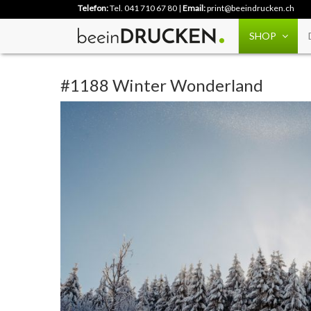
Telefon:
Tel. 041 710 67 80
|
Email:
print@beeindrucken.ch
SHOP
#1188 Winter Wonderland