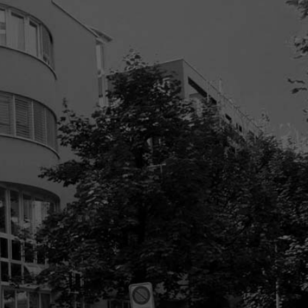
 AG als zuverlässiger
n Ihrer Seite.
ns heraus, wir werden Sie
!