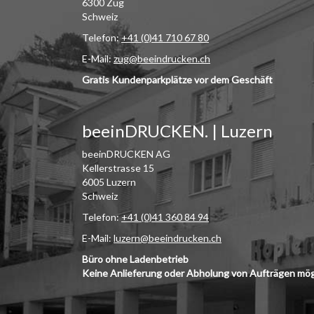
6300 Zug
Schweiz
Telefon:
+41 (0)41 710 67 80
E-Mail:
zug@beeindrucken.ch
Gratis Kundenparkplätze vor dem Geschäft
beeinDRUCKEN. | Luzern
beeinDRUCKEN AG
Kellerstrasse 15
6005 Luzern
Schweiz
Telefon:
+41 (0)41 360 84 94
E-Mail:
luzern@beeindrucken.ch
Büro ohne Ladenbetrieb
Keine Anlieferung oder Abholung von Aufträgen mög