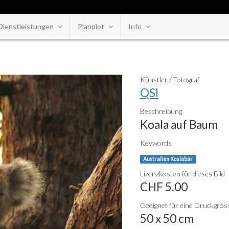
Dienstleistungen
Planplot
Info
Künstler / Fotograf
QSI
Beschreibung
Koala auf Baum
Keywords
Australien Koalabär
Lizenzkosten für dieses Bild
CHF 5.00
Geeignet für eine Druckgröss
50 x 50 cm