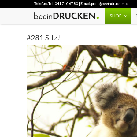
Telefon:
Tel. 041 710 67 80
|
Email:
print@beeindrucken.ch
SHOP
#281 Sitz!