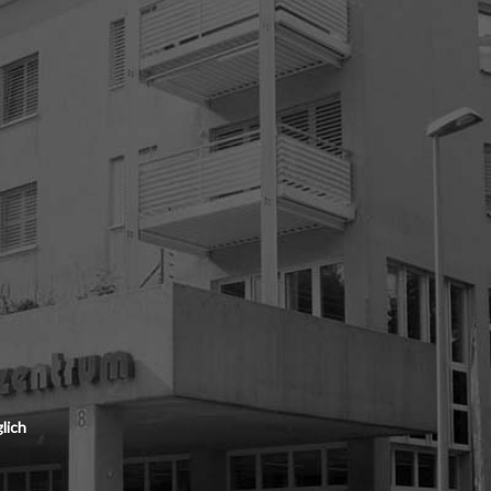
beeinDRUCKEN
Druckpartner a
Fordern Sie u
beeindrucken
lich