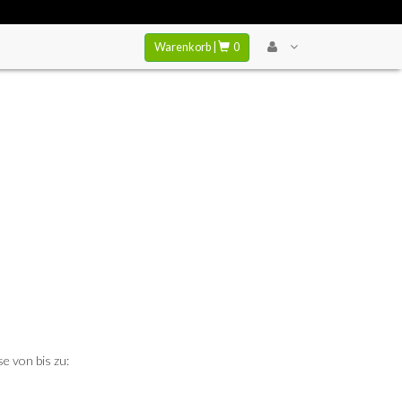
Warenkorb |
0
e von bis zu: