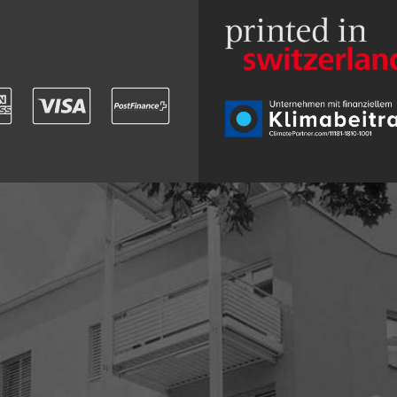
Seit über 30 J
beeinDRUCKEN
Druckpartner a
Fordern Sie u