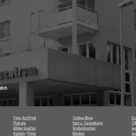
beeindrucken
lich
Fine-Art Print
Online Shop
Da
Plakate
Satz u. Gestaltung
Of
Bilder kaufen
Visitenkarten
ww
Karten
/
Flyer
Binden
ww