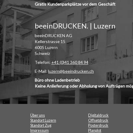
Gratis Kundenparkplätze vor dem Geschäft
beeinDRUCKEN. | Luzern
beeinDRUCKEN AG
Kellerstrasse 15
6005 Luzern
Schweiz
Telefon:
+41 (0)41 360 84 94
E-Mail:
luzern@beeindrucken.ch
Büro ohne Ladenbetrieb
Keine Anlieferung oder Abholung von Aufträgen mög
Über uns
Digitaldruck
Standort Luzern
Offsetdruck
Standort Zug
Posterdruck
Impressum
Planplot