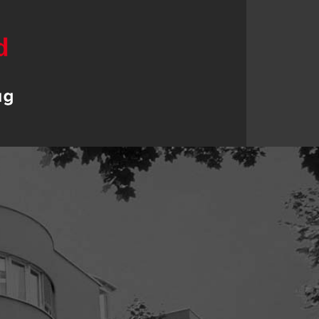
ahren steht die
 AG als zuverlässiger
n Ihrer Seite.
ns heraus, wir werden Sie