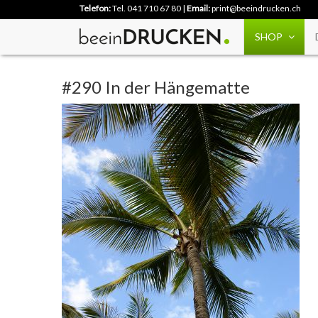
Telefon:
Tel. 041 710 67 80
|
Email:
print@beeindrucken.ch
SHOP
#290 In der Hängematte