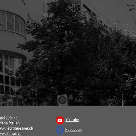
!
tei Upload
Youtube
fene Stellen
w.reprohuesser.ch
Facebook
w.rhmail.ch