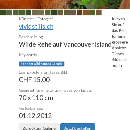
Künstler / Fotograf
Klicken
Sie auf
vividstills.ch
das Bild
für eine
Beschreibung
grössere
Wilde Rehe auf Vancouver Island
Ansicht.
Dieses
Keywords
Bild darf
Reh deer wild Kanada Canada
nur in
Lizenzkosten für dieses Bild
CHF 15.00
Geeignet für eine Druckgrösse von bis zu:
70 x 110 cm
Verfügbar seit
01.12.2012
Zurück zur Galerie
Jetzt bestellen