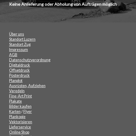
Keine Anlieferung oder Abholung von Aufträgen möglich
Über uns
Standort Luzern
Standort Zug
Impressum
AGB
Datenschutzverordnung
Digitaldruck
Offsetdruck
Posterdruck
Planplot
Ausrüsten, Aufziehen
Veredeln
Fine-Art Print
Plakate
Bilder kaufen
Karten
/
Flyer
Plankopie
Vektorisieren
Lieferservice
Online Shop