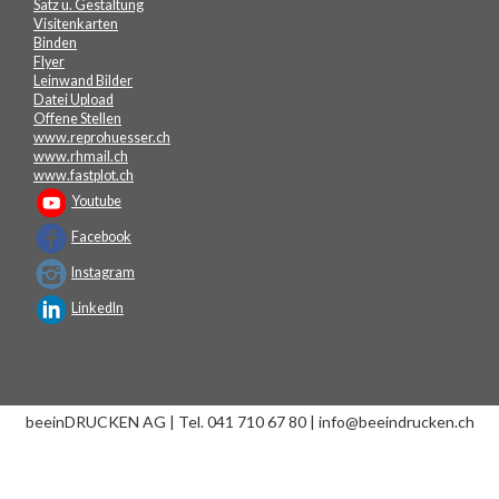
Satz u. Gestaltung
Visitenkarten
Binden
Flyer
Leinwand Bilder
Datei Upload
Offene Stellen
www.reprohuesser.ch
www.rhmail.ch
www.fastplot.ch
Youtube
Facebook
Instagram
LinkedIn
beeinDRUCKEN AG | Tel. 041 710 67 80 | info@beeindrucken.ch