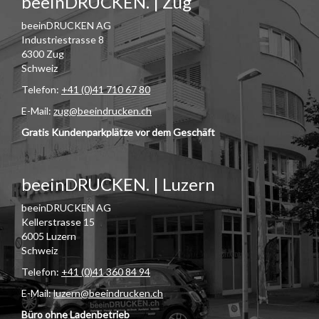
beeinDRUCKEN. | Zug
beeinDRUCKEN AG
Industriestrasse 8
6300 Zug
Schweiz
Telefon:
+41 (0)41 710 67 80
E-Mail:
zug@beeindrucken.ch
Gratis Kundenparkplätze vor dem Geschäft
beeinDRUCKEN. | Luzern
beeinDRUCKEN AG
Kellerstrasse 15
6005 Luzern
Schweiz
Telefon:
+41 (0)41 360 84 94
E-Mail:
luzern@beeindrucken.ch
Büro ohne Ladenbetrieb