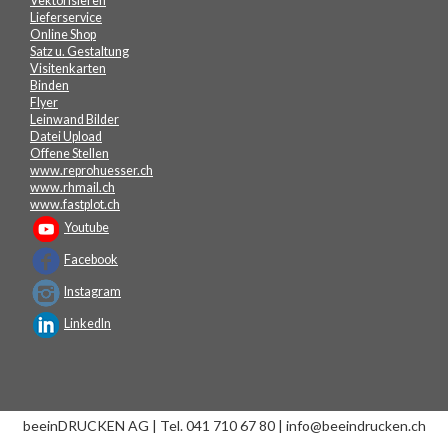
Vektorisieren
Lieferservice
Online Shop
Satz u. Gestaltung
Visitenkarten
Binden
Flyer
Leinwand Bilder
Datei Upload
Offene Stellen
www.reprohuesser.ch
www.rhmail.ch
www.fastplot.ch
Youtube
Facebook
Instagram
LinkedIn
beeinDRUCKEN AG | Tel. 041 710 67 80 | info@beeindrucken.ch