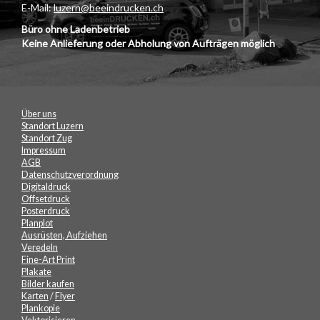
E-Mail:
luzern@beeindrucken.ch
Büro ohne Ladenbetrieb
Keine Anlieferung oder Abholung von Aufträgen möglich
Über uns
Standort Luzern
Standort Zug
Impressum
AGB
Datenschutzverordnung
Digitaldruck
Offsetdruck
Posterdruck
Planplot
Ausrüsten, Aufziehen
Veredeln
Fine-Art Print
Plakate
Bilder kaufen
Karten
/
Flyer
Plankopie