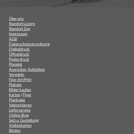
Über uns
Standort Luzern
Standort Zug
Impressum
AGB
Datenschutzverordnung
Digitaldruck
Offsetdruck
Posterdruck
Planplot
Ausrüsten, Aufziehen
Veredeln
Fine-Art Print
Plakate
Bilder kaufen
Karten
/
Flyer
Plankopie
Vektorisieren
Lieferservice
Online Shop
Satz u. Gestaltung
Visitenkarten
Binden