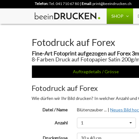
Telefon:
Tel. 041 710 67 80
|
Email:
print@beeindrucken.ch
SHOP
Fotodruck auf Forex
Fine-Art Fotoprint aufgezogen auf Forex 3
8-Farben Druck auf Fotopapier Satin 200g/m
Auftragdetails / Grösse
Fotodruck auf Forex
Wie dürfen wir Ihr Bild drucken? In welcher Anzahl und
Datei / Name
Blütenzauber ... |
Neues Bild ho
Anzahl
1
Druckgrösse
30 x 40 cm