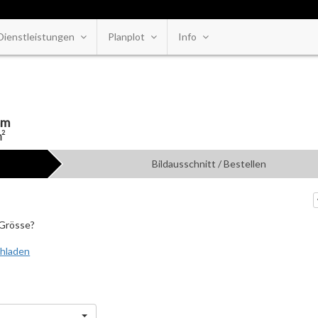
Dienstleistungen
Planplot
Info
mm
²
Bildausschnitt / Bestellen
 Grösse?
chladen